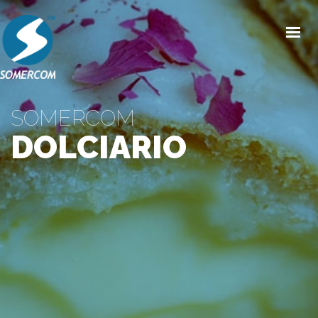
HOME
CHI SIAMO
SOMERCOM
PRODOTTI
DOLCIARIO
MERCATI
NEWS/EVENTI
CONDIZIONI GENERALI DI VENDITA
CONTATTI