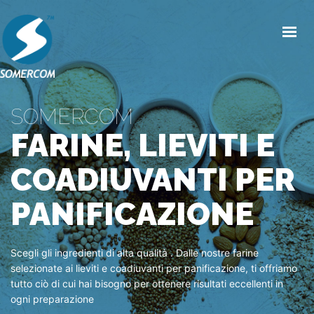
HOME
CHI SIAMO
SOMERCOM
PRODOTTI
FARINE, LIEVITI E
MERCATI
COADIUVANTI PER
NEWS/EVENTI
PANIFICAZIONE
CONDIZIONI GENERALI DI VENDITA
CONTATTI
Scegli gli ingredienti di alta qualità . Dalle nostre farine
selezionate ai lieviti e coadiuvanti per panificazione, ti offriamo
tutto ciò di cui hai bisogno per ottenere risultati eccellenti in
ogni preparazione