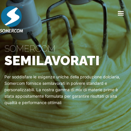
HOME
CHI SIAMO
SOMERCOM
PRODOTTI
SEMILAVORATI
MERCATI
Per soddisfare le esigenze uniche della produzione dolciaria,
NEWS/EVENTI
Somercom fornisce semilavorati in polvere standard e
personalizzabili. La nostra gamma di mix di materie prime è
CONDIZIONI GENERALI DI VENDITA
stata appositamente formulata per garantire risultati di alta
qualità e performance ottimali
CONTATTI