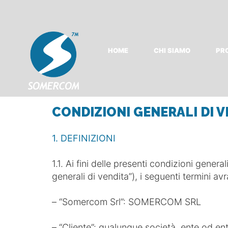
HOME
CHI SIAMO
PR
CONDIZIONI GENERALI DI V
1. DEFINIZIONI
1.1. Ai fini delle presenti condizioni gener
generali di vendita”), i seguenti termini avra
– “Somercom Srl”: SOMERCOM SRL
– “Cliente”: qualunque società, ente od e