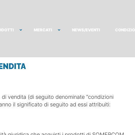
ODOTTI
MERCATI
NEWS/EVENTI
CONDIZIO
ENDITA
ali di vendita (di seguito denominate “condizioni
nno il significato di seguito ad essi attribuiti:
ntità giuridica che acquisti i prodotti di SOMERCOM