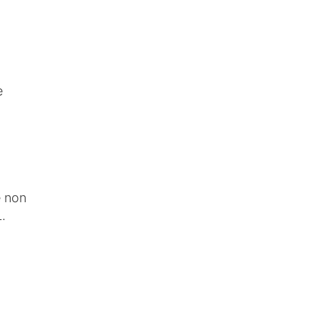
e
e non
.