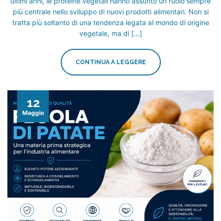
ultimi anni, le proteine vegetali hanno assunto un ruolo sempre
più centrale nello sviluppo di nuovi prodotti alimentari. Non si
tratta più soltanto di una tendenza legata al mondo di origine
vegetale, ma di […]
CONTINUA A LEGGERE
12
Maggio