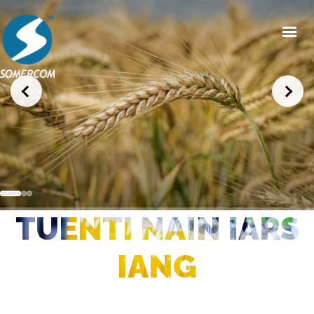
HOME
CHI SIAMO
PRODOTTI
MERCATI
NEWS/EVENTI
TUENTI NAIN IARS
CONDIZIONI GENERALI DI VENDITA
CONTATTI
IANG