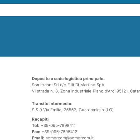
Deposito e sede logistica principale:
Somercom Srl c/o F.lli Di Martino SpA
VI strada n. 8, Zona Industriale Piano d'Arci 95121, Cata
Transito intermedio:
S.S.9 Via Emilia, 26862, Guardamiglio (LO)
Recapiti
Tel:
+39-095-7898411
Fax:
+39-095-7898412
Email:
somercom@somercom.it