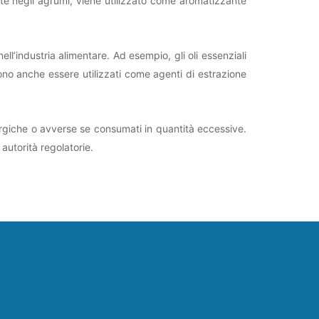
nte negli agrumi, viene utilizzato come aromatizzante
nell’industria alimentare. Ad esempio, gli oli essenziali
sono anche essere utilizzati come agenti di estrazione
ergiche o avverse se consumati in quantità eccessive.
 autorità regolatorie.