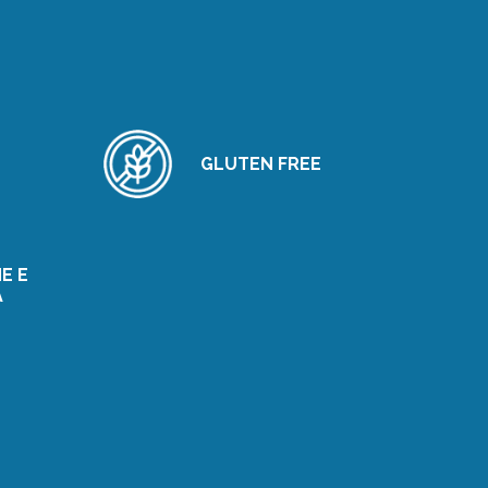
GLUTEN FREE
E E
A