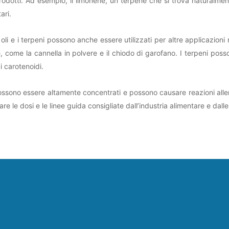
prodotti. Ad esempio, il limonene, un terpene che si trova naturalme
ari.
 oli e i terpeni possono anche essere utilizzati per altre applicazioni 
, come la cannella in polvere e il chiodo di garofano. I terpeni pos
i carotenoidi.
i possono essere altamente concentrati e possono causare reazioni all
are le dosi e le linee guida consigliate dall’industria alimentare e dalle