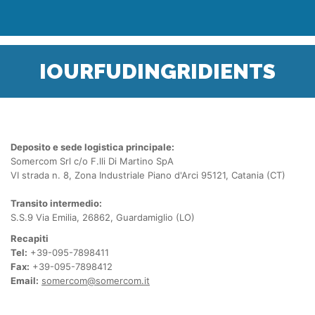
IOURFUDINGRIDIENTS
Deposito e sede logistica principale:
Somercom Srl c/o F.lli Di Martino SpA
VI strada n. 8, Zona Industriale Piano d'Arci 95121, Catania (CT)
Transito intermedio:
S.S.9 Via Emilia, 26862, Guardamiglio (LO)
Recapiti
Tel:
+39-095-7898411
Fax:
+39-095-7898412
Email:
somercom@somercom.it