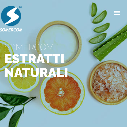
HOME
CHI SIAMO
SOMERCOM
PRODOTTI
ESTRATTI
MERCATI
NATURALI
NEWS/EVENTI
CONDIZIONI GENERALI DI VENDITA
CONTATTI