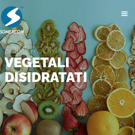
HOME
CHI SIAMO
SOMERCOM
PRODOTTI
VEGETALI
MERCATI
DISIDRATATI
NEWS/EVENTI
CONDIZIONI GENERALI DI VENDITA
CONTATTI