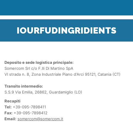
IOURFUDINGRIDIENTS
Deposito e sede logistica principale:
Somercom Srl c/o F.lli Di Martino SpA
VI strada n. 8, Zona Industriale Piano d'Arci 95121, Catania (CT)
Transito intermedio:
S.S.9 Via Emilia, 26862, Guardamiglio (LO)
Recapiti
Tel:
+39-095-7898411
Fax:
+39-095-7898412
Email:
somercom@somercom.it