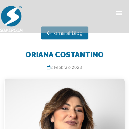
HOME
Torna al Blog
CHI SIAMO
PRODOTTI
ORIANA COSTANTINO
MERCATI
2 Febbraio 2023
NEWS/EVENTI
CONDIZIONI GENERALI DI VENDITA
CONTATTI