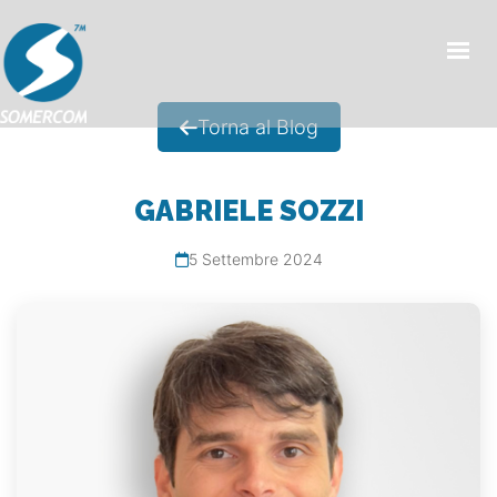
HOME
Torna al Blog
CHI SIAMO
PRODOTTI
GABRIELE SOZZI
MERCATI
5 Settembre 2024
NEWS/EVENTI
CONDIZIONI GENERALI DI VENDITA
CONTATTI