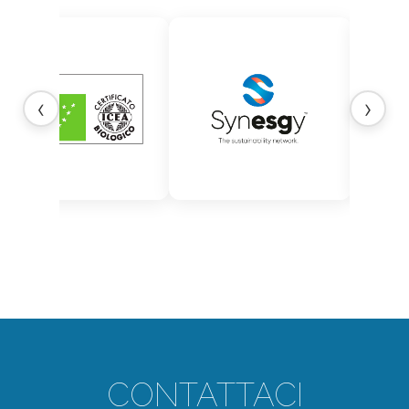
‹
›
CONTATTACI