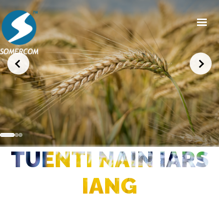
HOME
CHI SIAMO
PRODOTTI
MERCATI
NEWS/EVENTI
TUENTI NAIN IARS
CONDIZIONI GENERALI DI VENDITA
CONTATTI
IANG