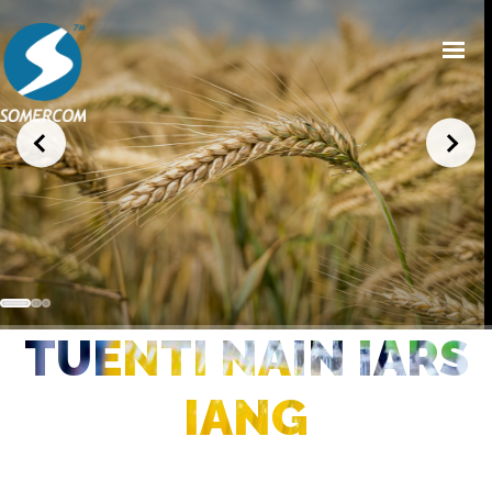
HOME
CHI SIAMO
PRODOTTI
MERCATI
NEWS/EVENTI
TUENTI NAIN IARS
CONDIZIONI GENERALI DI VENDITA
CONTATTI
IANG