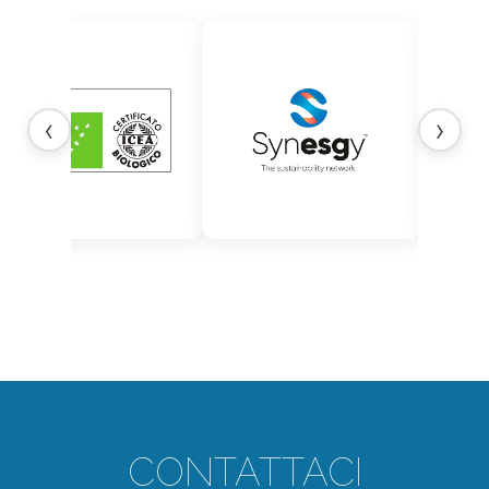
‹
›
CONTATTACI