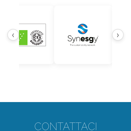
‹
›
CONTATTACI