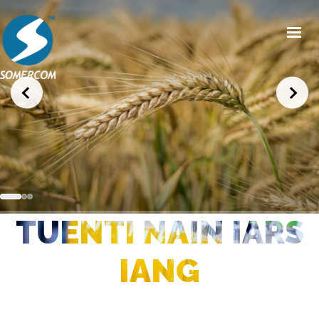
HOME
CHI SIAMO
PRODOTTI
MERCATI
NEWS/EVENTI
TUENTI NAIN IARS
CONDIZIONI GENERALI DI VENDITA
CONTATTI
IANG