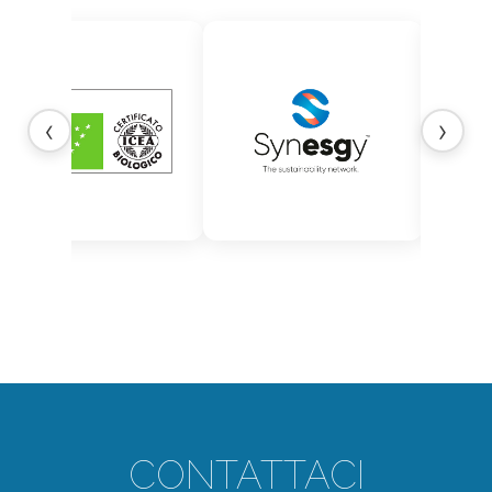
‹
›
CONTATTACI