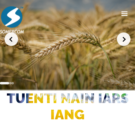
HOME
CHI SIAMO
PRODOTTI
MERCATI
NEWS/EVENTI
TUENTI NAIN IARS
CONDIZIONI GENERALI DI VENDITA
CONTATTI
IANG