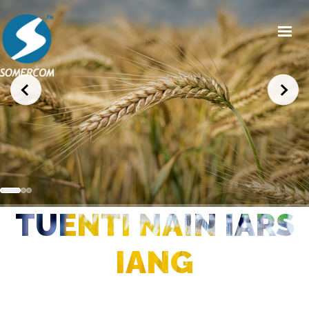
HOME
CHI SIAMO
PRODOTTI
MERCATI
NEWS/EVENTI
TUENTI NAIN IARS
CONDIZIONI GENERALI DI VENDITA
CONTATTI
IANG