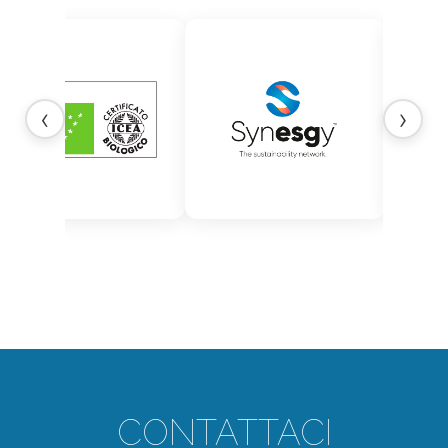
‹
›
CONTATTACI