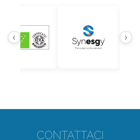
‹
›
CONTATTACI