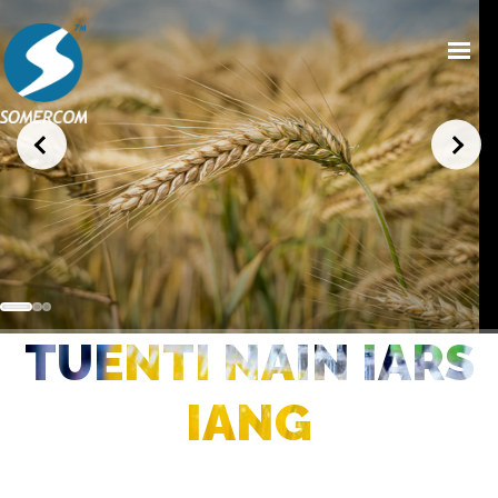
HOME
CHI SIAMO
PRODOTTI
MERCATI
NEWS/EVENTI
TUENTI NAIN IARS
CONDIZIONI GENERALI DI VENDITA
CONTATTI
IANG