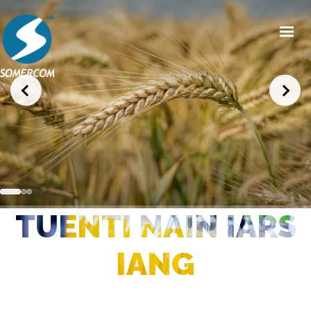
HOME
CHI SIAMO
PRODOTTI
MERCATI
NEWS/EVENTI
TUENTI NAIN IARS
CONDIZIONI GENERALI DI VENDITA
CONTATTI
IANG