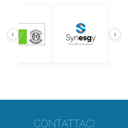
‹
›
CONTATTACI