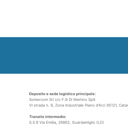
Deposito e sede logistica principale:
Somercom Srl c/o F.lli Di Martino SpA
VI strada n. 8, Zona Industriale Piano d'Arci 95121, Cata
Transito intermedio:
S.S.9 Via Emilia, 26862, Guardamiglio (LO)