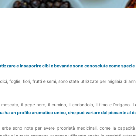
matizzare e insaporire cibi e bevande sono conosciute come spezie
 foglie, fiori, frutti e semi, sono state utilizzate per migliaia di anni
scata, il pepe nero, il cumino, il coriandolo, il timo e l’origano. L
a ha un profilo aromatico unico, che può variare dal piccante al d
 e erbe sono note per avere proprietà medicinali, come la capacità d
 molte di queste sostanze vengono utilizzate anche in prodotti nutrace