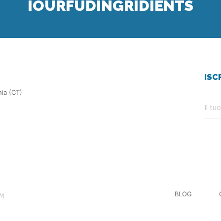
IOURFUDINGRIDIENTS
ISC
nia (CT)
BLOG
74