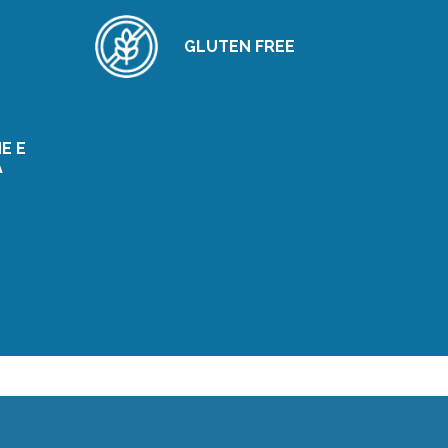
GLUTEN FREE
E E
A