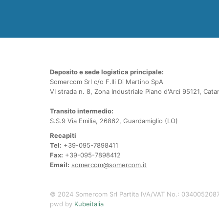
Deposito e sede logistica principale:
Somercom Srl c/o F.lli Di Martino SpA
VI strada n. 8, Zona Industriale Piano d'Arci 95121, Cata
Transito intermedio:
S.S.9 Via Emilia, 26862, Guardamiglio (LO)
Recapiti
Tel:
+39-095-7898411
Fax:
+39-095-7898412
Email:
somercom@somercom.it
© 2024 Somercom Srl Partita IVA/VAT No.: 034005208
pwd by
Kubeitalia