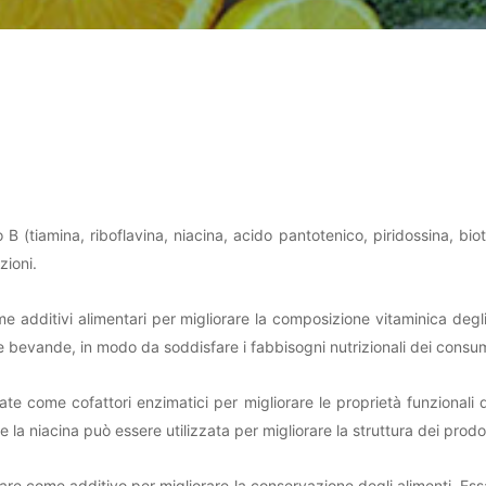
 B (tiamina, riboflavina, niacina, acido pantotenico, piridossina, bio
zioni.
 additivi alimentari per migliorare la composizione vitaminica degl
e le bevande, in modo da soddisfare i fabbisogni nutrizionali dei consu
ate come cofattori enzimatici per migliorare le proprietà funzionali d
 la niacina può essere utilizzata per migliorare la struttura dei prodot
ntare come additivo per migliorare la conservazione degli alimenti. Es