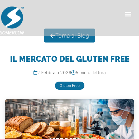
HOME
Torna al Blog
CHI SIAMO
PRODOTTI
IL MERCATO DEL GLUTEN FREE
MERCATI
2 Febbraio 2026
5 min di lettura
NEWS/EVENTI
Gluten Free
CONDIZIONI GENERALI DI VENDITA
CONTATTI