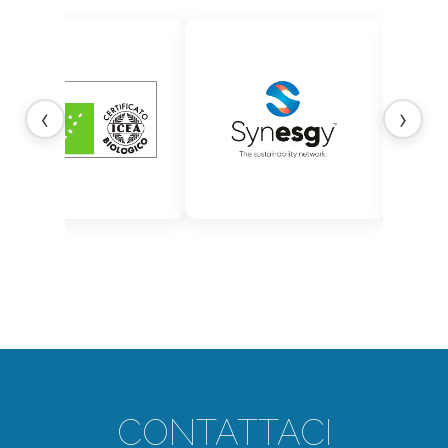
‹
›
CONTATTACI