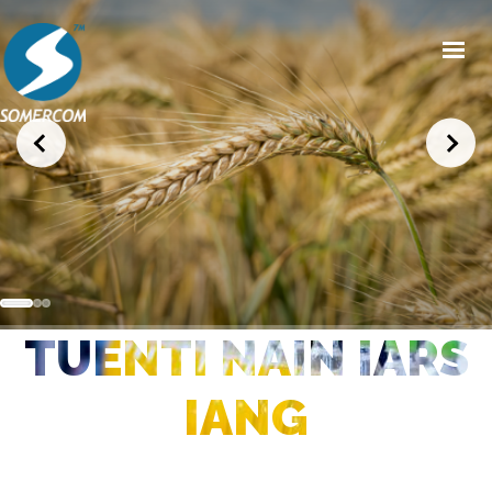
HOME
CHI SIAMO
PRODOTTI
MERCATI
NEWS/EVENTI
TUENTI NAIN IARS
CONDIZIONI GENERALI DI VENDITA
CONTATTI
IANG